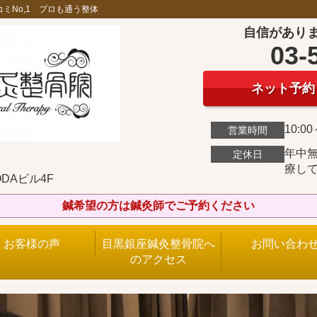
ミNo,1 プロも通う整体
自信があり
03-
ネット予約
10:00
営業時間
年中無
定休日
療し
ODAビル4F
鍼希望の方は鍼灸師でご予約ください
お客様の声
目黒銀座鍼灸整骨院へ
お問い合わ
のアクセス